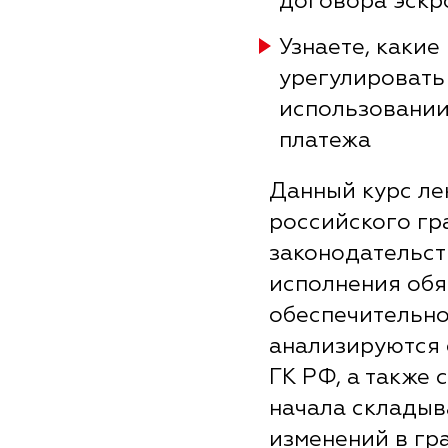
договора эскр
Узнаете, каки
урегулировать
использовании
платежа
Данный курс ле
российского гр
законодательст
исполнения обя
обеспечительно
анализируются
ГК РФ, а также 
начала складыв
изменений в гр