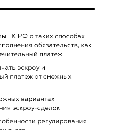
лы ГК РФ о таких способах
сполнения обязательств, как
печительный платеж
чать эскроу и
ый платеж от смежных
можных вариантах
ния эскроу-сделок
собенности регулирования