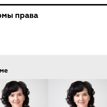
рмы права
еме