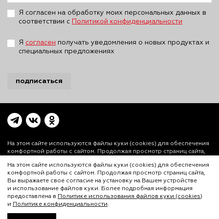
Я согласен на обработку моих персональных данных в
соответствии с
Политикой конфиденциальности
Я
согласен
получать уведомления о новых продуктах и
специальных предложениях
подписаться
На этом сайте используются файлы куки (cookies)
для обеспечения
комфортной работы с сайтом. Продолжая просмотр страниц сайта,
Вы выражаете свое согласие на установку на Вашем устройстве и
На этом сайте используются файлы куки (cookies) для обеспечения
использование файлов куки. Более подробная информация
комфортной работы с сайтом. Продолжая просмотр страниц сайта,
предоставлена в
Политике использования файлов куки (cookies)
и
Вы выражаете свое согласие на установку на Вашем устройстве
Политике конфиденциальности.
и использование файлов куки. Более подробная информация
© ООО «Лигал Академия» 2016-2026.
предоставлена в
Политике использования файлов куки (cookies)
и
Политике конфиденциальности
.
Любое использование объектов сайта допускается