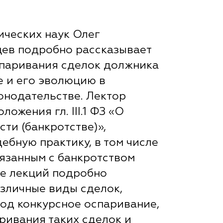
ческих наук Олег
ев подробно рассказывает
спаривания сделок должника
е и его эволюцию в
онодательстве. Лектор
ложения гл. III.1 ФЗ «О
ти (банкротстве)»,
ебную практику, в том числе
вязанным с банкротством
се лекций подробно
зличные виды сделок,
од конкурсное оспаривание,
ривания таких сделок и