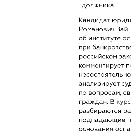
должника
Кандидат юриди
Романович Зайц
об институте о
при банкротств
российском зак
комментирует по
несостоятельнос
анализирует суд
по вопросам, с
граждан. В кур
разбираются ра
подпадающие п
основания оспа