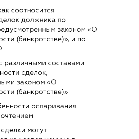
 как соотносится
делок должника по
редусмотренным законом «О
сти (банкротстве)», и по
Ф
с различными составами
ности сделок,
ыми законом «О
ости (банкротстве)»
бенности оспаривания
почтением
 сделки могут