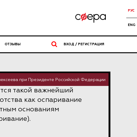
РУС
ENG
ОТЗЫВЫ
ВХОД / РЕГИСТРАЦИЯ
Алексеева при Президенте Российской Федерации
ется такой важнейший
отства как оспаривание
отным основаниям
ривание).