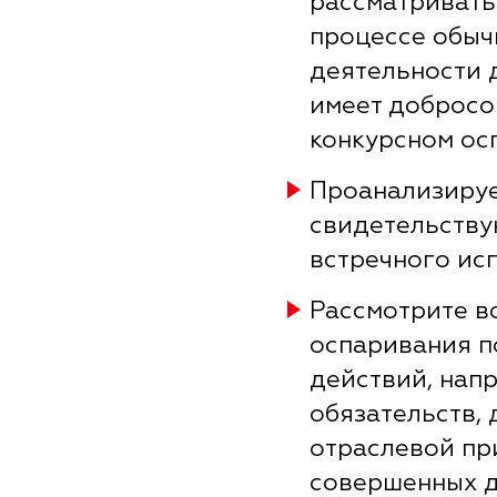
рассматривать
процессе обыч
деятельности 
имеет добросо
конкурсном ос
Проанализируе
свидетельству
встречного ис
Рассмотрите в
оспаривания п
действий, нап
обязательств,
отраслевой пр
совершенных д