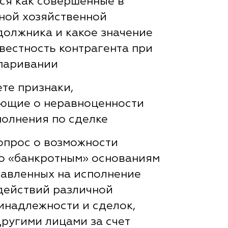
ся как совершенные в
ной хозяйственной
должника и какое значение
вестность контрагента при
паривании
те признаки,
ющие о неравноценности
полнения по сделке
опрос о возможности
о «банкротным» основаниям
равленных на исполнение
 действий различной
инадлежности и сделок,
ругими лицами за счет