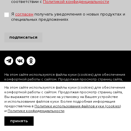
соответствии с
Политикой конфиденциальности
Я
согласен
получать уведомления о новых продуктах и
специальных предложениях
подписаться
На этом сайте используются файлы куки (cookies)
для обеспечения
комфортной работы с сайтом. Продолжая просмотр страниц сайта,
Вы выражаете свое согласие на установку на Вашем устройстве и
На этом сайте используются файлы куки (cookies) для обеспечения
использование файлов куки. Более подробная информация
комфортной работы с сайтом. Продолжая просмотр страниц сайта,
предоставлена в
Политике использования файлов куки (cookies)
и
Вы выражаете свое согласие на установку на Вашем устройстве
Политике конфиденциальности.
и использование файлов куки. Более подробная информация
© ООО «Лигал Академия» 2016-2026.
предоставлена в
Политике использования файлов куки (cookies)
и
Политике конфиденциальности
.
Любое использование объектов сайта допускается
только с согласия ООО «Лигал Академия».
принять