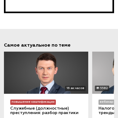
Самое актуальное по теме
16 ак.часов
5582
повышение квалификации
вебинар
Служебные (должностные) 
Налоговы
преступления: разбор практики
тренды 