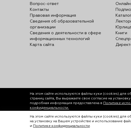
Вопрос-ответ
Онлайн
Контакты
Подпис
Правовая информация
Катало
Сведения об образовательной
Лектор
организации
Юрлиц
Сведения о деятельности в сфере
Книги
информационных технологий
Спецпр
Карта сайта
Директ
На этом сайте используются файлы куки (cookies)
для о
страниц сайта, Вы выражаете свое согласие на установк
подробная информация предоставлена в
Политике испол
конфиденциальности.
© ООО «Лигал Академия» 2016-2026.
На этом сайте используются файлы куки (cookies) для 
на установку на Вашем устройстве и использование фа
Любое использование объектов сайта допуск
и
Политике конфиденциальности
.