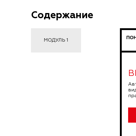
Содержание
ПОН
МОДУЛЬ 1
В
Ав
ви
пр