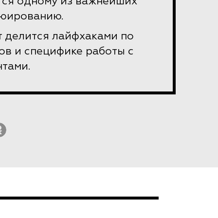
тся одному из важнейших
ьюированию.
т делится лайфхаками по
ов и специфике работы с
нтами.