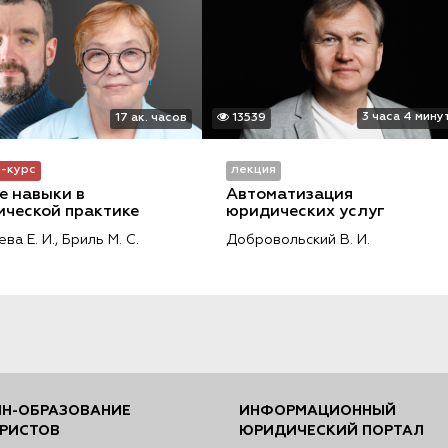
3 часа 4 мину
17 ак. часов
13539
-курс
лекция
е навыки в 
Автоматизация 
ческой практике
юридических услуг
ва Е. И.,
Бриль М. С.
Добровольский В. И.
Н-ОБРАЗОВАНИЕ
ИНФОРМАЦИОННЫЙ
РИСТОВ
ЮРИДИЧЕСКИЙ ПОРТАЛ