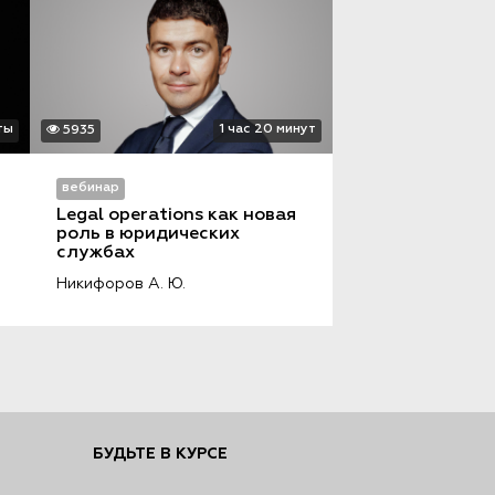
ты
1 час 20 минут
5935
вебинар
Legal operations как новая 
роль в юридических 
службах
Никифоров А. Ю.
БУДЬТЕ В КУРСЕ