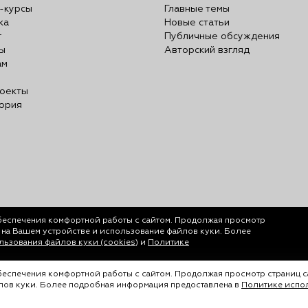
-курсы
Главные темы
ка
Новые статьи
г
Публичные обсуждения
ы
Авторский взгляд
ам
оекты
ория
беспечения комфортной работы с сайтом. Продолжая просмотр
у на Вашем устройстве и использование файлов куки. Более
ьзования файлов куки (cookies)
и
Политике
обеспечения комфортной работы с сайтом. Продолжая просмотр страниц с
йлов куки. Более подробная информация предоставлена в
Политике испол
ается только с согласия ООО «Лигал Академия».