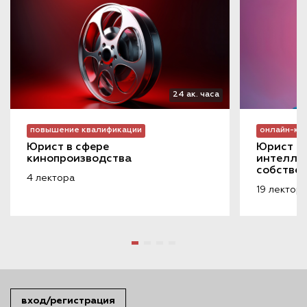
24 ак. часа
повышение квалификации
онлайн-ку
Юрист в сфере 
Юрист в 
кинопроизводства
интеллек
собстве
4 лектора
19 лектор
вход/регистрация