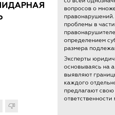
со всей однозна
ЛИДАРНАЯ
вопросов о множ
Ь
правонарушений.
проблемы в части
правонарушителе
определением су
размера подлежа
Эксперты юридич
основываясь на а
выявляют границ
каждого отдельно
предлагают свою
ответственности