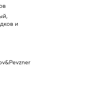
ов
ый,
дков и
ov&Pevzner