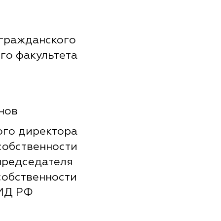
 гражданского
го факультета
нов
ого директора
собственности
председателя
собственности
МИД РФ