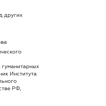
д других
ова
ического
а гуманитарных
ник Института
льного
стве РФ,