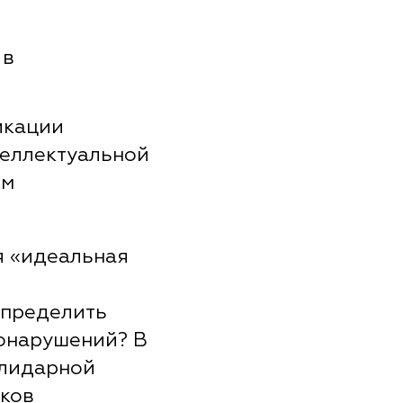
 в
икации
теллектуальной
ем
я «идеальная
определить
онарушений? В
олидарной
иков