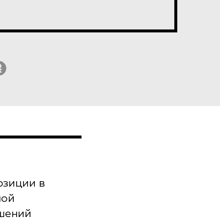
озиции в
ной
шений