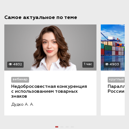
Самое актуальное по теме
1 час
4832
4903
вебинар
круглый с
Недобросовестная конкуренция 
Параллел
с использованием товарных 
России-
знаков
Дудко А. А.