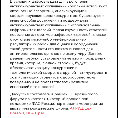
В условиях цифровизации для заключения
антиконкурентных соглашений компании используют
автономные алгоритмы, анализирующие и
координирующие цены конкурентов. Существуют и
иные способы достижения и поддержания
антиконкурентных соглашений с использованием
цифровых технологий. Малая изученность стратегий
поведения алгоритмов цифровых картелей, а также
отсутствие каких-либо унифицированных
регуляторных рамок для оценки и координации
такой деятельности становятся вызовом для
антимонопольных органов по всему миру. Данные
реалии требуют установления четких и прозрачных
правил, которые, с одной стороны, будут
обеспечивать защиту конкуренции в
технологической сфере, а с другой - стимулировать
хозяйствующих субъектов к добросовестному
поведению и не препятствовать развитию
инноваций и технологий.
Дискуссия состоялась в рамках III Евразийского
форума по картелям, который прошел при
поддержке ФАС России, партнерами мероприятия
выступили юридические фирмы:
АЛРУД
,
Lex
Borealis
,
DLA Piper
.