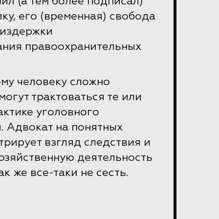
л (а тем более подписал)
лку, его (временная) свобода
 издержки
ния правоохранительных
му человеку сложно
могут трактоваться те или
актике уголовного
. Адвокат на понятных
рирует взгляд следствия и
хозяйственную деятельность
ак же все-таки не сесть.