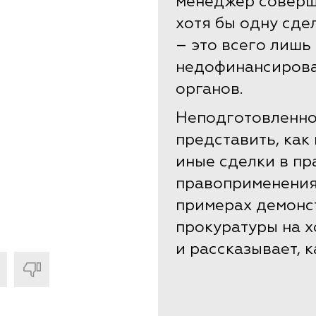
менеджер соверши
хотя бы одну сде
– это всего лишь
недофинансирова
органов.
Неподготовленно
представить, как 
иные сделки в пр
правоприменения
примерах демонст
прокуратуры на 
и рассказывает, к