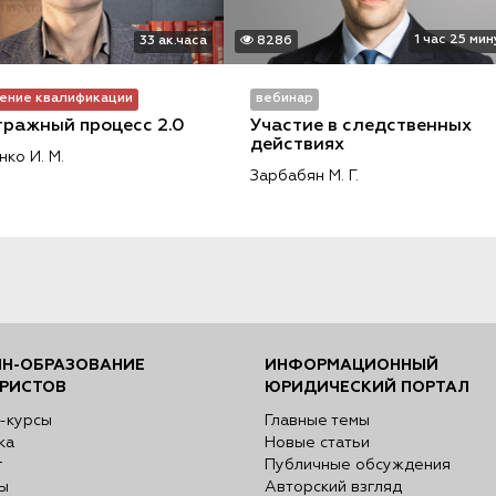
1 час 25 мин
33 ак.часа
8286
ение квалификации
вебинар
ражный процесс 2.0
Участие в следственных 
действиях
ко И. М.
Зарбабян М. Г.
Н-ОБРАЗОВАНИЕ
ИНФОРМАЦИОННЫЙ
РИСТОВ
ЮРИДИЧЕСКИЙ ПОРТАЛ
-курсы
Главные темы
ка
Новые статьи
г
Публичные обсуждения
ы
Авторский взгляд