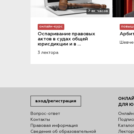
7 ак. часов
онлайн-курс
повыш
Оспаривание правовых 
Арбит
актов в судах общей 
Шевчен
юрисдикции и в 
арбитражных судах
3 лектора
ОНЛАЙ
вход/регистрация
ДЛЯ Ю
Вопрос-ответ
Онлайн
Контакты
Подпис
Правовая информация
Катало
Сведения об образовательной
Лектор