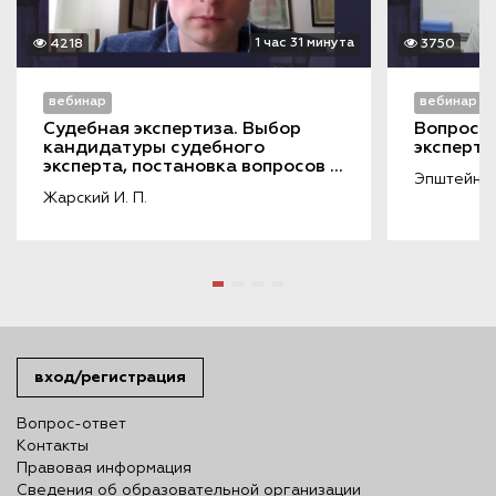
1 час 31 минута
4218
3750
вебинар
вебинар
Судебная экспертиза. Выбор 
Вопросы 
кандидатуры судебного 
эксперти
эксперта, постановка вопросов 
Эпштейн В.
на экспертизу
Жарский И. П.
вход/регистрация
Вопрос-ответ
Контакты
Правовая информация
Сведения об образовательной организации