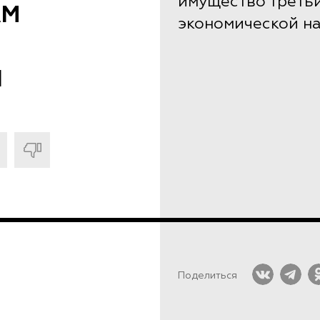
имущество треть
АМ
экономической н
И
Поделиться