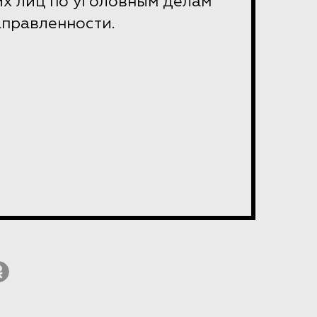
их лиц по уголовным делам
аправленности.