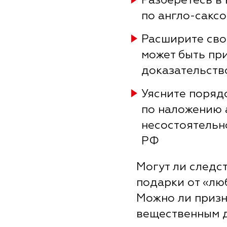
Разберетесь в
по англо-сакс
Расширите свое
может быть пр
доказательств
Уясните поряд
по наложению 
несостоятельно
РФ
Могут ли следс
подарки от «лю
Можно ли призн
вещественным д