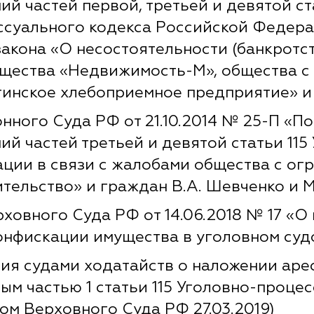
й частей первой, третьей и девятой ста
ссуального кодекса Российской Федера
закона «О несостоятельности (банкротст
щества «Недвижимость-М», общества с
инское хлебоприемное предприятие» и 
ного Суда РФ от 21.10.2014 № 25-П «По
ий частей третьей и девятой статьи 11
ции в связи с жалобами общества с ог
тельство» и граждан В.А. Шевченко и М
овного Суда РФ от 14.06.2018 № 17 «О
онфискации имущества в уголовном су
ия судами ходатайств о наложении аре
ым частью 1 статьи 115 Уголовно-проце
ом Верховного Суда РФ 27.03.2019)