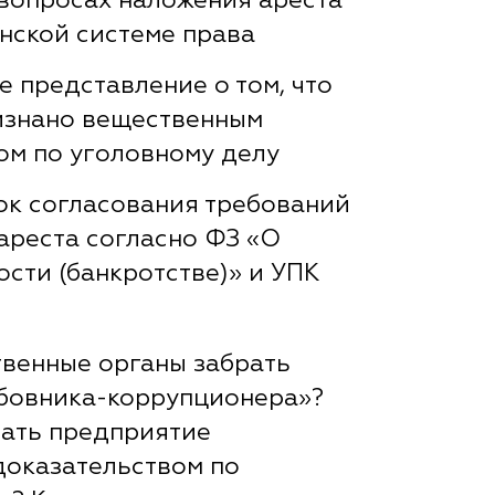
 вопросах наложения ареста
онской системе права
 представление о том, что
изнано вещественным
ом по уголовному делу
ок согласования требований
ареста согласно ФЗ «О
сти (банкротстве)» и УПК
твенные органы забрать
бовника-коррупционера»?
ать предприятие
оказательством по