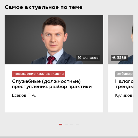
Самое актуальное по теме
16 ак.часов
5588
повышение квалификации
вебинар
Служебные (должностные) 
Налоговы
преступления: разбор практики
тренды 
Есаков Г. А.
Куликова Т.