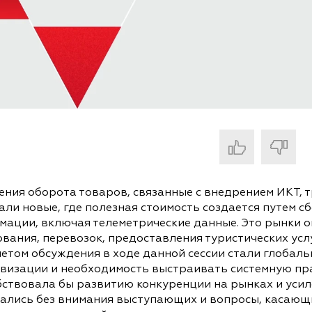
ения оборота товаров, связанные с внедрением ИКТ
али новые, где полезная стоимость создается путем с
мации, включая телеметрические данные. Это рынки о
вания, перевозок, предоставления туристических услу
етом обсуждения в ходе данной сессии стали глобаль
визации и необходимость выстраивать системную пр
бствовала бы развитию конкуренции на рынках и усил
тались без внимания выступающих и вопросы, касаю