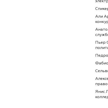
элект
Спике
Али А
конку
Анато
служб
Пьер 
полит
Педро
Фабио
Сельв
Алекс
право
Янис 
колле