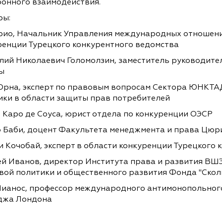
ронного взаимодействия.
ры:
рио, Начальник Управления международных отношени
ренции Турецкого конкурентного ведомства
лий Николаевич Голомолзин, заместитель руководит
ы
Орна, эксперт по правовым вопросам Сектора ЮНКТАД
ики в области защиты прав потребителей
 Каро де Соуса, юрист отдела по конкуренции ОЭСР
 Баби, доцент Факультета менеджмента и права Цюр
и Кочобай, эксперт в области конкуренции Турецкого 
ей Иванов, директор Института права и развития ВШ
вой политики и общественного развития Фонда "Скол
Лианос, профессор международного антимонопольного
джа Лондона