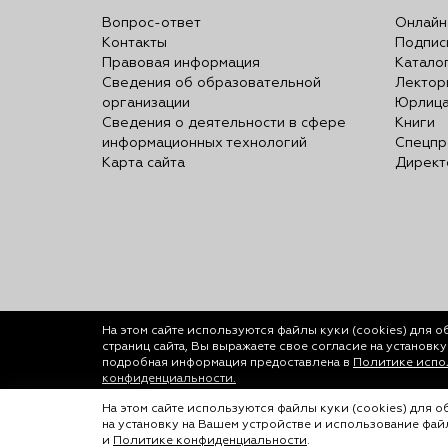
Вопрос-ответ
Онлайн
Контакты
Подпис
Правовая информация
Катало
Сведения об образовательной
Лектор
организации
Юрлиц
Сведения о деятельности в сфере
Книги
информационных технологий
Спецпр
Карта сайта
Директ
На этом сайте используются файлы куки (cookies)
для о
страниц сайта, Вы выражаете свое согласие на установк
подробная информация предоставлена в
Политике испол
конфиденциальности.
© ООО «Лигал Академия» 2016-2026.
На этом сайте используются файлы куки (cookies) для 
на установку на Вашем устройстве и использование фа
Любое использование объектов сайта допуск
и
Политике конфиденциальности
.