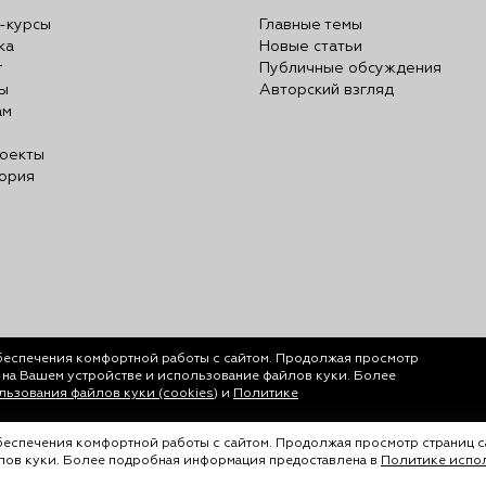
-курсы
Главные темы
ка
Новые статьи
г
Публичные обсуждения
ы
Авторский взгляд
ам
оекты
ория
беспечения комфортной работы с сайтом. Продолжая просмотр
у на Вашем устройстве и использование файлов куки. Более
ьзования файлов куки (cookies)
и
Политике
обеспечения комфортной работы с сайтом. Продолжая просмотр страниц с
йлов куки. Более подробная информация предоставлена в
Политике испол
ается только с согласия ООО «Лигал Академия».