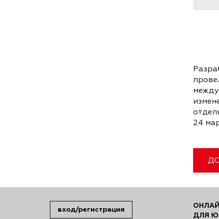
Разра
прове
между
измен
отдел
24 мар
ДО
ОНЛАЙ
вход/регистрация
ДЛЯ Ю