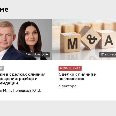
еме
1 час 3 минуты
17 ак. ча
ар
онлайн-курс
и в сделках слияния 
Сделки слияния и 
лощения: разбор и 
поглощения
мендации
3 лектора
 М. Н.,
Ненашева Ю. В.