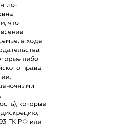
англо-
овна
м, что
несение
емье, в ходе
одательства
оторые либо
йского права
тии,
оценочными
,
ость), которые
 дискрецию,
393 ГК РФ или