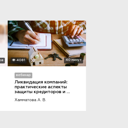
40 минут
сов
4081
вебинар
Ликвидация компаний: 
практические аспекты 
защиты кредиторов и 
должника
Хамматова А. В.