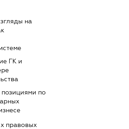
згляды на
ак
истеме
ие ГК и
ере
ьства
 позициями по
тарных
изнесе
ых правовых