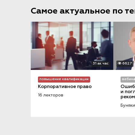
Самое актуальное по т
31 ак час
6627
повышение квалификации
вебин
Корпоративное право
Ошибк
и пог
16 лекторов
реко
Бунякин