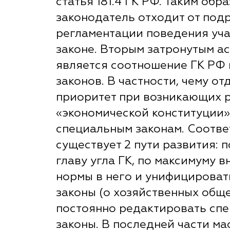
статья 181.4 ГК РФ. Таким обра
законодатель отходит от под
регламентации поведения уча
законе. Вторым затронутым а
является соотношение ГК РФ 
законов. В частности, чему от
приоритет при возникающих р
«экономической конституции»
специальным законам. Соотве
существует 2 пути развития: 
главу угла ГК, по максимуму в
нормы в него и унифицироват
законы (о хозяйственных обще
постоянно редактировать сп
законы. В последней части ма