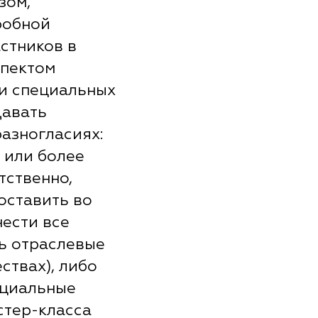
зом,
робной
стников в
спектом
и специальных
давать
азногласиях:
 или более
тственно,
поставить во
нести все
ь отраслевые
ствах), либо
ециальные
стер-класса