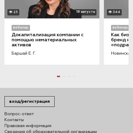
18 августа
25
344
вебинар
вебинар
Докапитализация компании с 
Как бизн
помощью нематериальных 
бренд на
активов
«подража
порочащ
Баршай Е. Г.
Новинская 
вход/регистрация
Вопрос-ответ
Контакты
Правовая информация
Сведения об образовательной организации