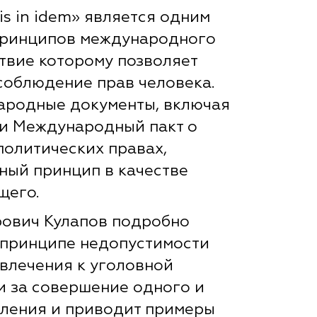
s in idem» является одним
принципов международного
ствие которому позволяет
соблюдение прав человека.
ародные документы, включая
 и Международный пакт о
политических правах,
ный принцип в качестве
щего.
ович Кулапов подробно
 принципе недопустимости
влечения к уголовной
и за совершение одного и
пления и приводит примеры