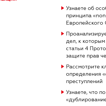
Узнаете об ос
принципа «non 
Европейского 
Проанализируе
дел, к которы
статьи 4 Прото
защите прав ч
Рассмотрите к
определения «
преступлений
Узнаете, что п
«дублирование