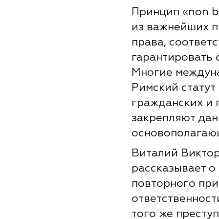
Принцип «non bi
из важнейших 
права, соответ
гарантировать 
Многие междун
Римский статут
гражданских и 
закрепляют дан
основополагаю
Виталий Виктор
рассказывает о
повторного при
ответственност
того же престу