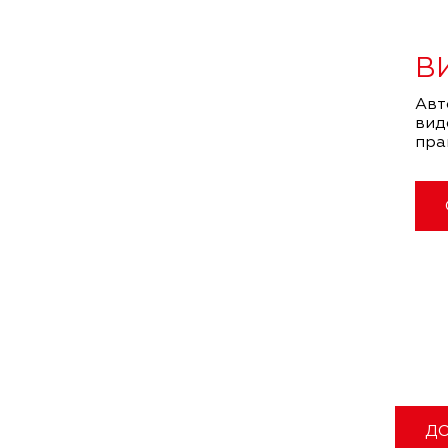
В
Авт
вид
пра
ДО