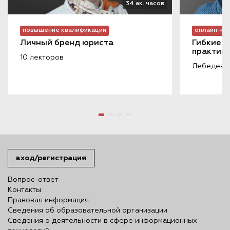
34 ак. часов
повышение квалификации
онлайн-ку
Личный бренд юриста
Гибкие н
практике
10 лекторов
Лебедева Е
вход/регистрация
Вопрос-ответ
Контакты
Правовая информация
Сведения об образовательной организации
Сведения о деятельности в сфере информационных