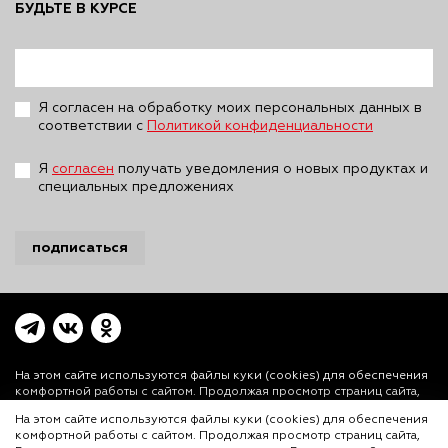
БУДЬТЕ В КУРСЕ
Я согласен на обработку моих персональных данных в
соответствии с
Политикой конфиденциальности
Я
согласен
получать уведомления о новых продуктах и
специальных предложениях
подписаться
На этом сайте используются файлы куки (cookies)
для обеспечения
комфортной работы с сайтом. Продолжая просмотр страниц сайта,
Вы выражаете свое согласие на установку на Вашем устройстве и
На этом сайте используются файлы куки (cookies) для обеспечения
использование файлов куки. Более подробная информация
комфортной работы с сайтом. Продолжая просмотр страниц сайта,
предоставлена в
Политике использования файлов куки (cookies)
и