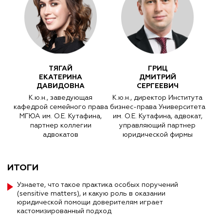
ТЯГАЙ
ГРИЦ
ЕКАТЕРИНА
ДМИТРИЙ
ДАВИДОВНА
СЕРГЕЕВИЧ
К.ю.н., заведующая
К.ю.н., директор Института
кафедрой семейного права
бизнес-права Университета
МГЮА им. О.Е. Кутафина,
им. О.Е. Кутафина, адвокат,
партнер коллегии
управляющий партнер
адвокатов
юридической фирмы
ИТОГИ
Узнаете, что такое практика особых поручений
(sensitive matters), и какую роль в оказании
юридической помощи доверителям играет
кастомизированный подход