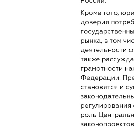
России.
Кроме того, юр
доверия потреб
государственны
рынка, в том чи
деятельности ф
также рассужда
грамотности на
Федерации. Пр
становятся и с
законодательны
регулирования 
роль Центральн
законопроектов