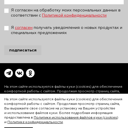
Я согласен на обработку моих персональных данных в
соответствии с
Политикой конфиденциальности
Я
согласен
получать уведомления о новых продуктах и
специальных предложениях
подписаться
На этом сайте используются файлы куки (cookies)
для обеспечения
комфортной работы с сайтом. Продолжая просмотр страниц сайта,
Вы выражаете свое согласие на установку на Вашем устройстве и
На этом сайте используются файлы куки (cookies) для обеспечения
использование файлов куки. Более подробная информация
комфортной работы с сайтом. Продолжая просмотр страниц сайта,
предоставлена в
Политике использования файлов куки (cookies)
и
Вы выражаете свое согласие на установку на Вашем устройстве
Политике конфиденциальности.
и использование файлов куки. Более подробная информация
© ООО «Лигал Академия» 2016-2026.
предоставлена в
Политике использования файлов куки (cookies)
и
Политике конфиденциальности
.
Любое использование объектов сайта допускается