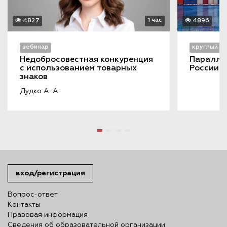
1 час
4827
4896
вебинар
круглый с
Недобросовестная конкуренция 
Параллел
с использованием товарных 
России-
знаков
Дудко А. А.
вход/регистрация
Вопрос-ответ
Контакты
Правовая информация
Сведения об образовательной организации