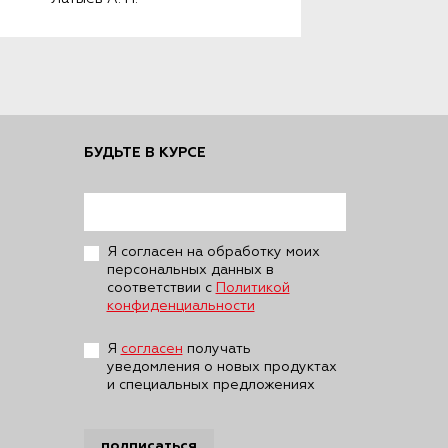
повлекших переход права 
собственности на жилые 
помещения
БУДЬТЕ В КУРСЕ
Я согласен на обработку моих
персональных данных в
соответствии с
Политикой
конфиденциальности
Я
согласен
получать
уведомления о новых продуктах
и специальных предложениях
подписаться