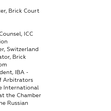
er, Brick Court
Counsel, ICC
ion
r, Switzerland
tor, Brick
dom
dent, IBA -
f Arbitrators
e International
 at the Chamber
he Russian