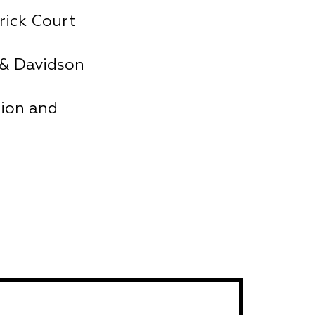
Brick Court
 & Davidson
tion and