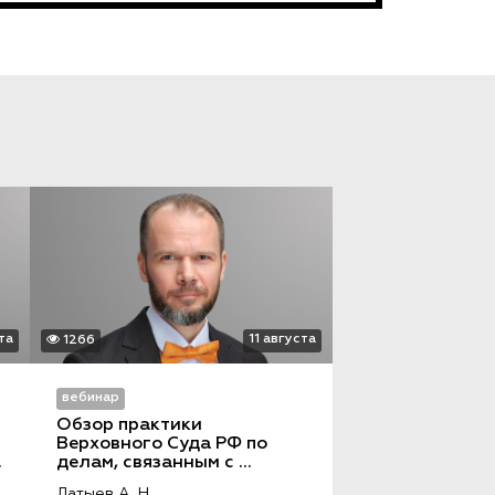
та
11 августа
1266
вебинар
Обзор практики 
Верховного Суда РФ по 
делам, связанным с 
оспариванием сделок, 
Латыев А. Н.