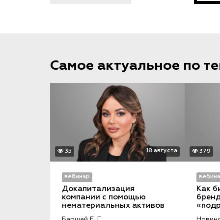
Самое актуальное по т
18 августа
35
379
вебинар
вебин
Докапитализация 
Как б
компании с помощью 
бренд
нематериальных активов
«подр
и пор
Баршай Е. Г.
Новинс