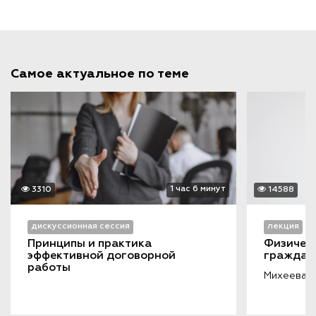
Самое актуальное по теме
1 час 6 минут
3310
14588
дискуссионная сессия
лекция
Принципы и практика 
Физическ
эффективной договорной 
граждан
работы
Михеева Л