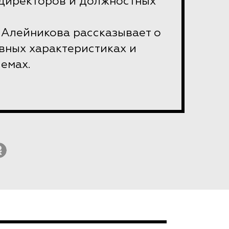
 директоров и должностных
 Алейникова рассказывает о
овных характеристиках и
емах.