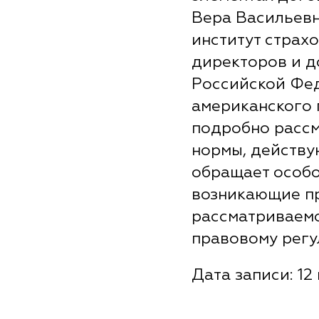
Вера Васильевн
институт страх
директоров и д
Российской Фед
американского п
подробно расс
нормы, действу
обращает особо
возникающие п
рассматриваемо
правовому регу
Дата записи: 12 