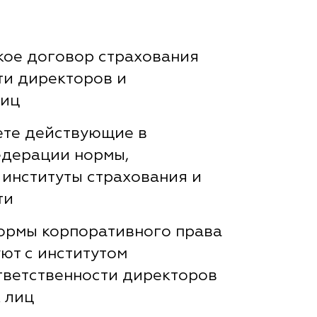
акое договор страхования
ти директоров и
лиц
те действующие в
дерации нормы,
институты страхования и
ти
нормы корпоративного права
ют с институтом
тветственности директоров
 лиц