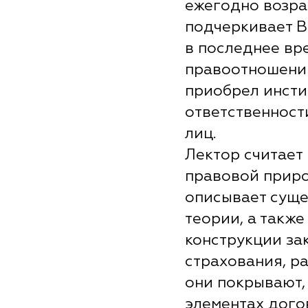
ежегодно возрас
подчеркивает В
в последнее вр
правоотношени
приобрел инсти
ответственност
лиц.
Лектор считает
правовой приро
описывает суще
теории, а такж
конструкции з
страхования, р
они покрывают,
элементах дого