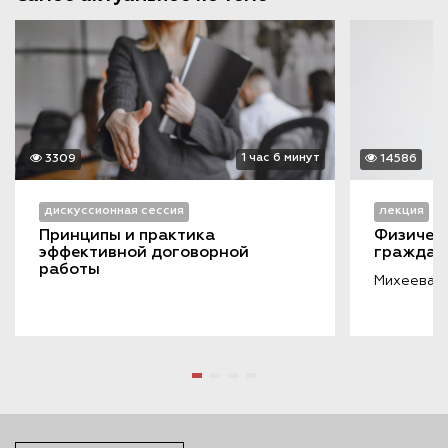
1 час 6 минут
3309
14586
дискуссионная сессия
лекция
Принципы и практика 
Физическ
эффективной договорной 
граждан
работы
Михеева Л