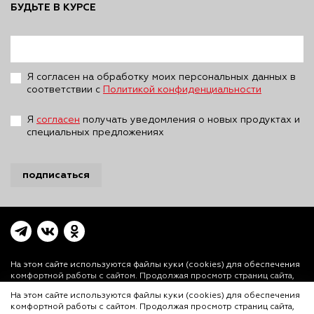
БУДЬТЕ В КУРСЕ
Я согласен на обработку моих персональных данных в
соответствии с
Политикой конфиденциальности
Я
согласен
получать уведомления о новых продуктах и
специальных предложениях
подписаться
На этом сайте используются файлы куки (cookies)
для обеспечения
комфортной работы с сайтом. Продолжая просмотр страниц сайта,
Вы выражаете свое согласие на установку на Вашем устройстве и
На этом сайте используются файлы куки (cookies) для обеспечения
использование файлов куки. Более подробная информация
комфортной работы с сайтом. Продолжая просмотр страниц сайта,
предоставлена в
Политике использования файлов куки (cookies)
и