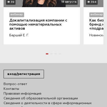
18 августа
39
394
вебинар
вебинар
Докапитализация компании с 
Как бизн
помощью нематериальных 
бренд на
активов
«подража
порочащ
Баршай Е. Г.
Новинская 
вход/регистрация
Вопрос-ответ
Контакты
Правовая информация
Сведения об образовательной организации
Сведения о деятельности в сфере информационных