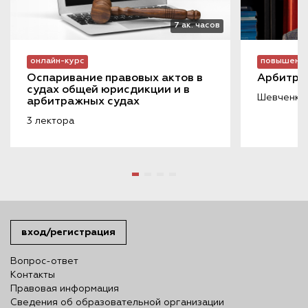
7 ак. часов
онлайн-курс
повышение
Оспаривание правовых актов в 
Арбитра
судах общей юрисдикции и в 
Шевченко 
арбитражных судах
3 лектора
вход/регистрация
Вопрос-ответ
Контакты
Правовая информация
Сведения об образовательной организации