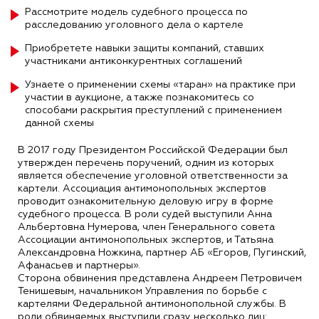
Рассмотрите модель судебного процесса по
расследованию уголовного дела о картеле
Приобретете навыки защиты компаний, ставших
участниками антиконкурентных соглашений
Узнаете о применении схемы «таран» на практике при
участии в аукционе, а также познакомитесь со
способами раскрытия преступлений с применением
данной схемы
В 2017 году Президентом Российской Федерации был
утвержден перечень поручений, одним из которых
является обеспечение уголовной ответственности за
картели. Ассоциация антимонопольных экспертов
проводит ознакомительную деловую игру в форме
судебного процесса. В роли судей выступили Анна
Альбертовна Нумерова, член Генерального совета
Ассоциации антимонопольных экспертов, и Татьяна
Александровна Ножкина, партнер АБ «Егоров, Пугинский,
Афанасьев и партнеры».
Сторона обвинения представлена Андреем Петровичем
Тенишевым, начальником Управления по борьбе с
картелями Федеральной антимонопольной службы. В
роли обвиняемых выступили сразу несколько лиц: