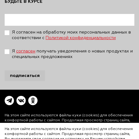
БУДЬТЕ В КУРСЕ
Я согласен на обработку моих персональных данных в
соответствии с
Политикой конфиденциальности
Я
согласен
получать уведомления о новых продуктах и
специальных предложениях
подписаться
На этом сайте используются файлы куки (cookies)
для обеспечения
комфортной работы с сайтом. Продолжая просмотр страниц сайта,
Вы выражаете свое согласие на установку на Вашем устройстве и
На этом сайте используются файлы куки (cookies) для обеспечения
использование файлов куки. Более подробная информация
комфортной работы с сайтом. Продолжая просмотр страниц сайта,
предоставлена в
Политике использования файлов куки (cookies)
и