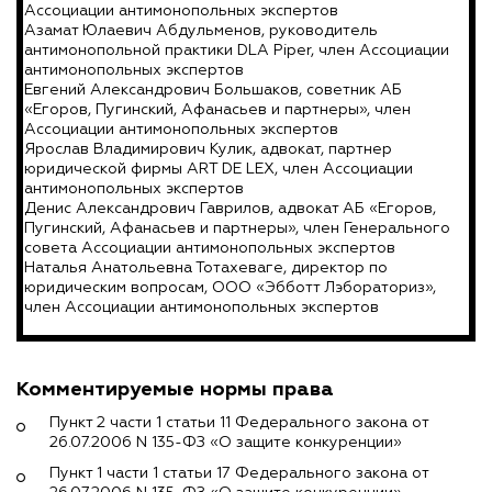
Ассоциации антимонопольных экспертов
Азамат Юлаевич Абдульменов, руководитель
антимонопольной практики DLA Piper, член Ассоциации
антимонопольных экспертов
Евгений Александрович Большаков, советник АБ
«Егоров, Пугинский, Афанасьев и партнеры», член
Ассоциации антимонопольных экспертов
Ярослав Владимирович Кулик, адвокат, партнер
юридической фирмы ART DE LEX, член Ассоциации
антимонопольных экспертов
Денис Александрович Гаврилов, адвокат АБ «Егоров,
Пугинский, Афанасьев и партнеры», член Генерального
совета Ассоциации антимонопольных экспертов
Наталья Анатольевна Тотахеваге, директор по
юридическим вопросам, ООО «Эбботт Лэбораториз»,
член Ассоциации антимонопольных экспертов
Комментируемые нормы права
Пункт 2 части 1 статьи 11 Федерального закона от
26.07.2006 N 135-ФЗ «О защите конкуренции»
Пункт 1 части 1 статьи 17 Федерального закона от