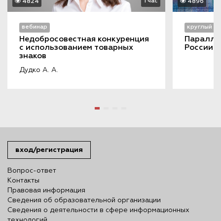
1 час
4824
4896
вебинар
круглый с
Недобросовестная конкуренция 
Параллел
с использованием товарных 
России-
знаков
Дудко А. А.
вход/регистрация
Вопрос-ответ
Контакты
Правовая информация
Сведения об образовательной организации
Сведения о деятельности в сфере информационных
технологий