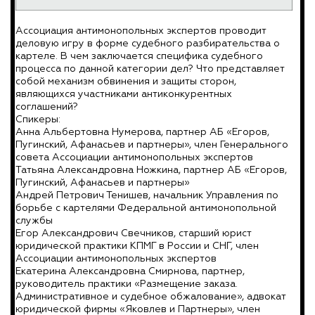
Ассоциация антимонопольных экспертов проводит
деловую игру в форме судебного разбирательства о
картеле. В чем заключается специфика судебного
процесса по данной категории дел? Что представляет
собой механизм обвинения и защиты сторон,
являющихся участниками антиконкурентных
соглашений?
Спикеры:
Анна Альбертовна Нумерова, партнер АБ «Егоров,
Пугинский, Афанасьев и партнеры», член Генерального
совета Ассоциации антимонопольных экспертов
Татьяна Александровна Ножкина, партнер АБ «Егоров,
Пугинский, Афанасьев и партнеры»
Андрей Петрович Тенишев, начальник Управления по
борьбе с картелями Федеральной антимонопольной
службы
Егор Александрович Свечников, старший юрист
юридической практики КПМГ в России и СНГ, член
Ассоциации антимонопольных экспертов
Екатерина Александровна Смирнова, партнер,
руководитель практики «Размещение заказа.
Административное и судебное обжалование», адвокат
юридической фирмы «Яковлев и Партнеры», член