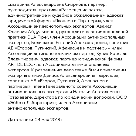
Екатерина Александровна Смирнова, партнер,
руководитель практики «Размещение заказа,
административное и судебное обжалование», адвокат
юридической фирмы «Яковлев и Партнеры», член
Ассоциации антимонопольных экспертов, Азамат
Юлаевич Абдульменов, руководитель антимонопольной
практики DLA Piper, член Ассоциации антимонопольных
экспертов, Большаков Евгений Александрович, советник
АБ «Егоров, Пугинский, Афанасьев и партнеры», член
Ассоциации антимонопольных экспертов, Кулик Ярослав
Владимирович, адвокат, партнер юридической фирмы
ART DE LEX, член Ассоциации антимонопольных
экспертов. К разрешению дела также были привлечены
эксперты в лице Дениса Александровича Гаврилова,
советника АБ «Егоров, Пугинский, Афанасьев и
партнеры», члена Генерального совета Ассоциации
антимонопольных экспертов и Натальи Анатольевны
Тотахеваге, директора по юридическим вопросам, ООО
«Эбботт Лэбораториз», члена Ассоциации
антимонопольных экспертов.
Дата записи: 24 мая 2018 г.