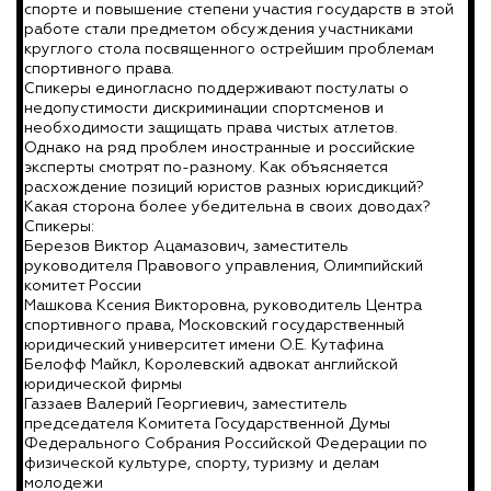
спорте и повышение степени участия государств в этой
работе стали предметом обсуждения участниками
круглого стола посвященного острейшим проблемам
спортивного права.
Спикеры единогласно поддерживают постулаты о
недопустимости дискриминации спортсменов и
необходимости защищать права чистых атлетов.
Однако на ряд проблем иностранные и российские
эксперты смотрят по-разному. Как объясняется
расхождение позиций юристов разных юрисдикций?
Какая сторона более убедительна в своих доводах?
Спикеры:
Березов Виктор Ацамазович, заместитель
руководителя Правового управления, Олимпийский
комитет России
Машкова Ксения Викторовна, руководитель Центра
спортивного права, Московский государственный
юридический университет имени О.Е. Кутафина
Белофф Майкл, Королевский адвокат английской
юридической фирмы
Газзаев Валерий Георгиевич, заместитель
председателя Комитета Государственной Думы
Федерального Собрания Российской Федерации по
физической культуре, спорту, туризму и делам
молодежи