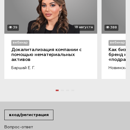
18 августа
39
388
вебинар
вебинар
Докапитализация компании с 
Как бизн
помощью нематериальных 
бренд на
активов
«подража
порочащ
Баршай Е. Г.
Новинская 
вход/регистрация
Вопрос-ответ