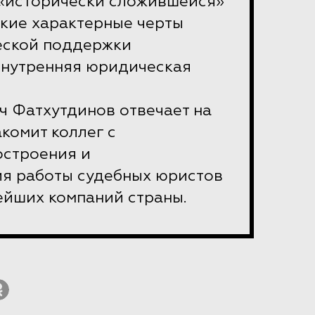
«исторически сложившейся»
кие характерные черты
еской поддержки
внутренняя юридическая
ч Фатхутдинов отвечает на
акомит коллег с
остроения и
я работы судебных юристов
ейших компаний страны.