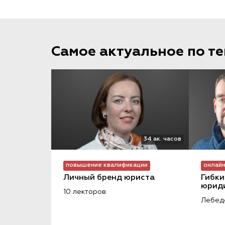
Самое актуальное по т
34 ак. часов
повышение квалификации
онлайн
Личный бренд юриста
Гибки
юриди
10 лекторов
Лебеде