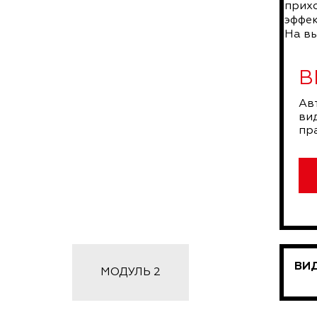
прихо
эффек
На вы
В
Ав
ви
пр
ВИД
МОДУЛЬ 2