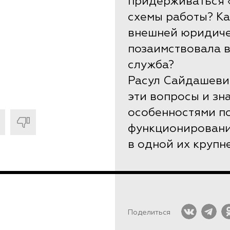
придерживаться 
схемы работы? Ка
внешней юридич
позаимствовала 
служба?
Расул Сайдашеви
эти вопросы и зн
особенностями п
функционировани
в одной их крупн
Поделиться