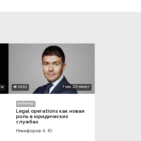
ты
1 час 20 минут
5932
вебинар
Legal operations как новая 
роль в юридических 
службах
Никифоров А. Ю.