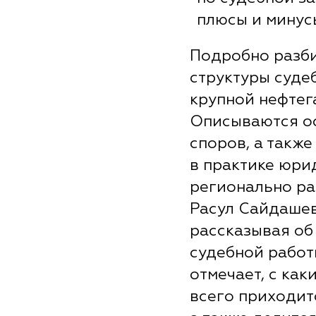
плюсы и минус
Подробно разб
структуры суде
крупной нефтег
Описываются о
споров, а такж
в практике юри
регионально ра
Расул Сайдашев
рассказывая об
судебной работ
отмечает, с ка
всего приходитс