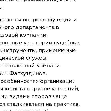
ы
ираются вопросы функции и
бного департамента в
азовой компании.
сновные категории судебных
е инструменты, применяемые
дической службы
зветвленной Компани.
ич Фатхутдинов,
 особенностях организации
ы юриста в группе компаний,
кими видами споров чаще
я сталкиваться на практике,