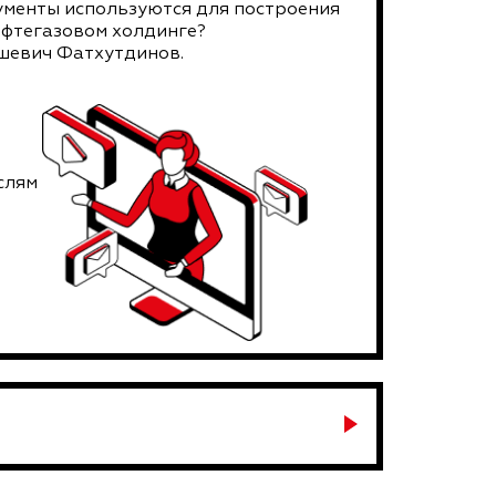
рументы используются для построения
ефтегазовом холдинге?
шевич Фатхутдинов.
слям