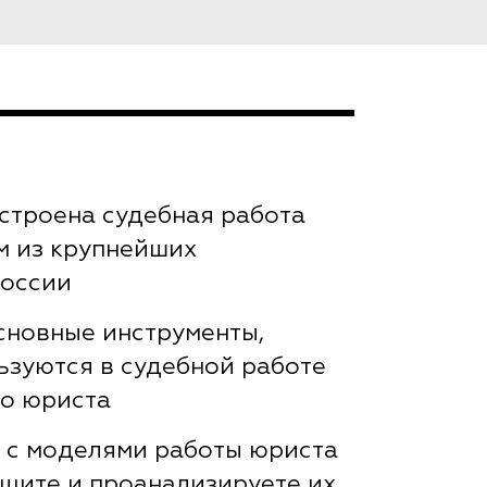
остроена судебная работа
м из крупнейших
России
сновные инструменты,
ьзуются в судебной работе
о юриста
 с моделями работы юриста
ащите и проанализируете их