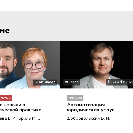
еме
3 часа 4 мину
17 ак. часов
13535
-курс
лекция
е навыки в 
Автоматизация 
ческой практике
юридических услуг
ва Е. И.,
Бриль М. С.
Добровольский В. И.