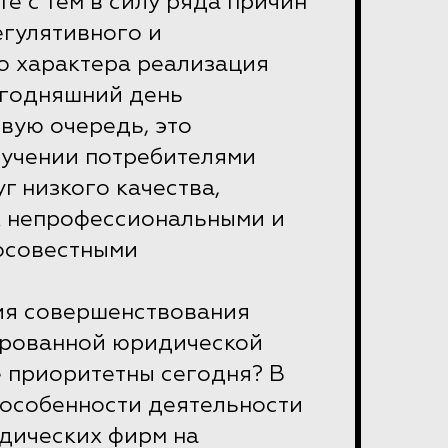
е с тем в силу ряда причин
егулятивного и
о характера реализация
егодняшний день
рвую очередь, это
лучении потребителями
г низкого качества,
 непрофессиональными и
осовестными
ия совершенствования
рованной юридической
 приоритетны сегодня? В
 особенности деятельности
дических фирм на