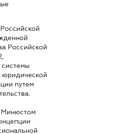
ные
 Российской
ржденной
ва Российской
2,
 системы
й юридической
ции путем
тельства.
й Минюстом
Концепции
сиональной