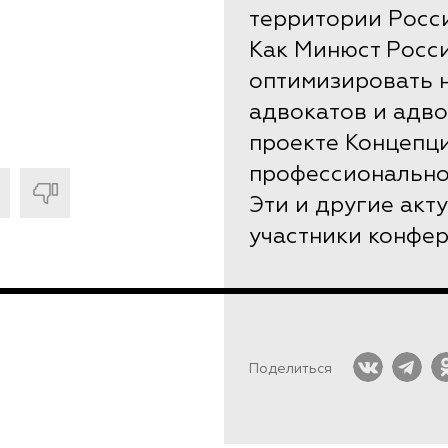
территории Росс
Как Минюст Росс
оптимизировать 
адвокатов и адво
проекте Концепц
профессиональн
Эти и другие ак
участники конфер
Поделиться