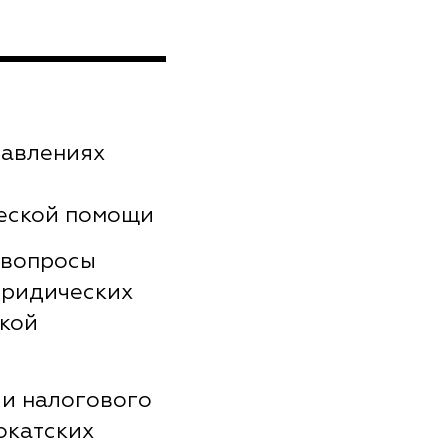
равлениях
еской помощи
 вопросы
юридических
ской
ии налогового
окатских