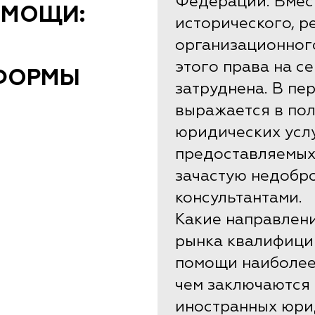
Федерации. Вмест
ОМОЩИ:
исторического, р
организационног
этого права на с
ФОРМЫ
затруднена. В пе
выражается в по
юридических услу
предоставляемых
зачастую недобр
консультантами.
Какие направлен
рынка квалифици
помощи наиболее
чем заключаются
иностранных юри