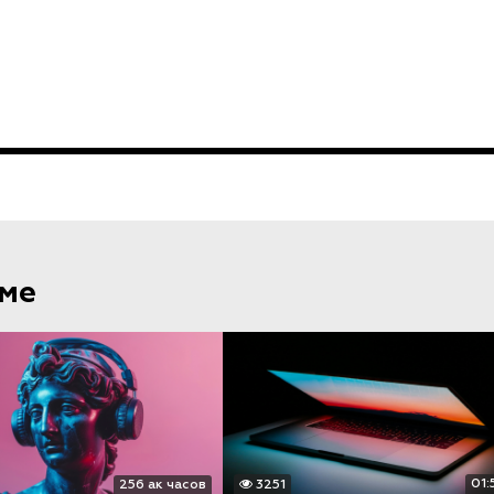
еме
01:
256 ак часов
3251