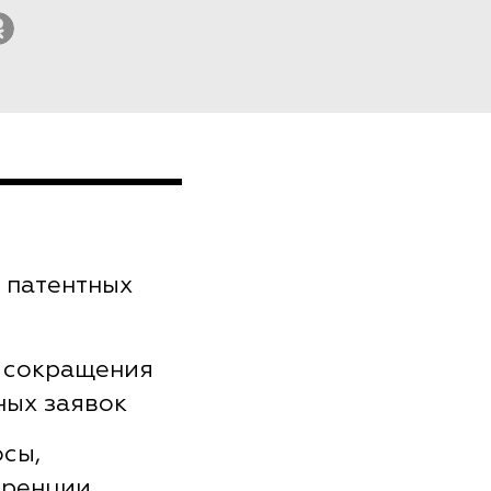
 патентных
 сокращения
ных заявок
осы,
еренции