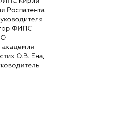
 ФИПС Кирий
ля Роспатента
руководителя
ктор ФИПС
ВО
я академия
ти» О.В. Ена,
уководитель