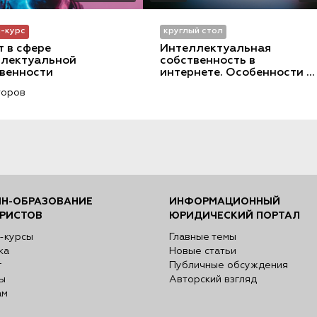
-курс
круглый стол
 в сфере 
Интеллектуальная 
лектуальной 
собственность в 
венности
интернете. Особенности 
использования, 
торов
лицензирования и защиты 
товарных знаков и 
объектов авторских прав
Н-ОБРАЗОВАНИЕ
ИНФОРМАЦИОННЫЙ
РИСТОВ
ЮРИДИЧЕСКИЙ ПОРТАЛ
-курсы
Главные темы
ка
Новые статьи
г
Публичные обсуждения
ы
Авторский взгляд
ам