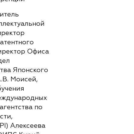
дитель
ллектуальной
иректор
атентного
директор Офиса
дел
тва Японского
.В. Моисей,
бучения
международных
агентства по
сти,
PI) Алексеева