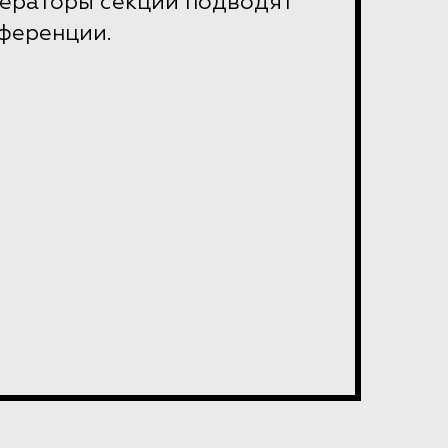
дераторы секций подводят
нференции.