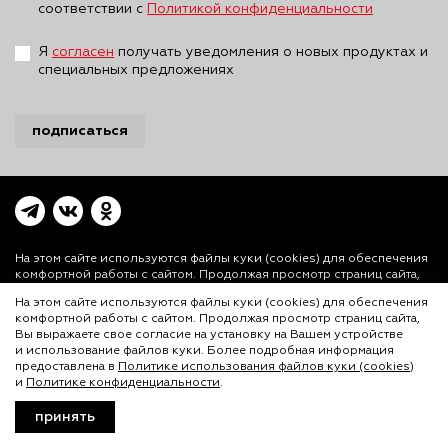
соответствии с
Политикой конфиденциальности
Я
согласен
получать уведомления о новых продуктах и
специальных предложениях
подписаться
На этом сайте используются файлы куки (cookies)
для обеспечения
комфортной работы с сайтом. Продолжая просмотр страниц сайта,
Вы выражаете свое согласие на установку на Вашем устройстве и
На этом сайте используются файлы куки (cookies) для обеспечения
использование файлов куки. Более подробная информация
комфортной работы с сайтом. Продолжая просмотр страниц сайта,
предоставлена в
Политике использования файлов куки (cookies)
и
Вы выражаете свое согласие на установку на Вашем устройстве
Политике конфиденциальности.
и использование файлов куки. Более подробная информация
© ООО «Лигал Академия» 2016-2026.
предоставлена в
Политике использования файлов куки (cookies)
и
Политике конфиденциальности
.
Любое использование объектов сайта допускается
только с согласия ООО «Лигал Академия».
принять