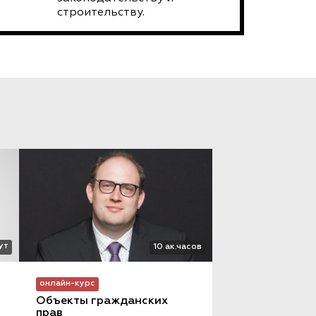
строительству.
ут
10 ак.часов
онлайн-курс
Объекты гражданских 
прав