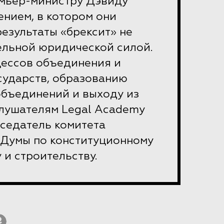
емьер-министру Дэвиду
ением, в котором они
результаты «брексит» не
ельной юридической силой.
цессов объединения и
сударств, образованию
бъединений и выходу из
слушателям Legal Academy
дседатель комитета
 Думы по конституционному
 и строительству.