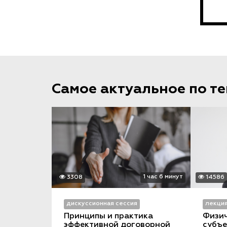
Самое актуальное по т
1 час 6 минут
3308
14586
дискуссионная сессия
лекци
Принципы и практика 
Физич
эффективной договорной 
субъе