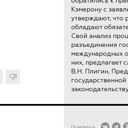
обратились к пр
Кэмерону с заявл
утверждают, что 
обладают обязат
Свой анализ про
разъединения го
международных о
них, предлагает 
В.Н. Плигин, Пре
государственной
законодательству
Поделиться