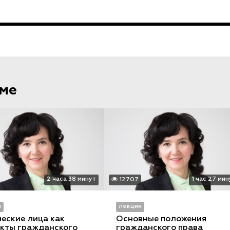
еме
2 часа 38 минут
1 час 27 мин
12707
я
лекция
еские лица как 
Основные положения 
кты гражданского 
гражданского права