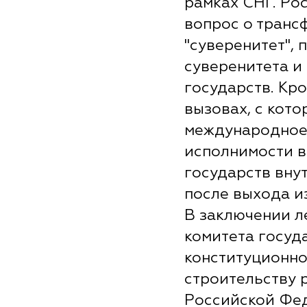
рамках СНГ. Ро
вопрос о транс
"суверенитет",
суверенитета и
государств. Кро
вызовах, с кот
международное 
исполнимости в
государств вну
после выхода и
В заключении л
комитета госуд
конституционно
строительству 
Российской Фед