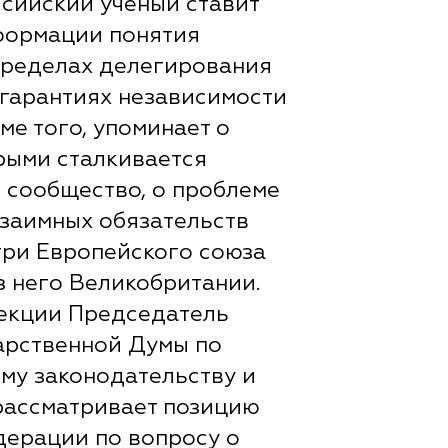
ссийский ученый ставит
формации понятия
 пределах делегирования
 гарантиях независимости
ме того, упоминает о
орыми сталкивается
сообщество, о проблеме
заимных обязательств
три Европейского союза
з него Великобритании.
екции Председатель
арственной Думы по
му законодательству и
рассматривает позицию
ерации по вопросу о