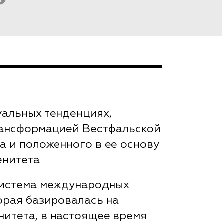
уальных тенденциях,
рансформацией Вестфальской
а и положенного в ее основу
енитета
система международных
орая базировалась на
нитета, в настоящее время