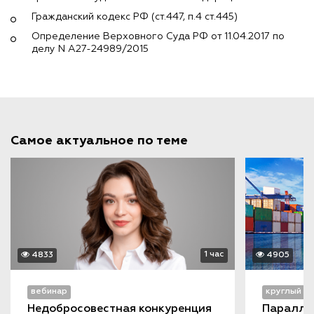
Гражданский кодекс РФ (ст.447, п.4 ст.445)
Определение Верховного Суда РФ от 11.04.2017 по
делу N А27-24989/2015
Самое актуальное по теме
1 час
4833
4905
вебинар
круглый с
Недобросовестная конкуренция 
Параллел