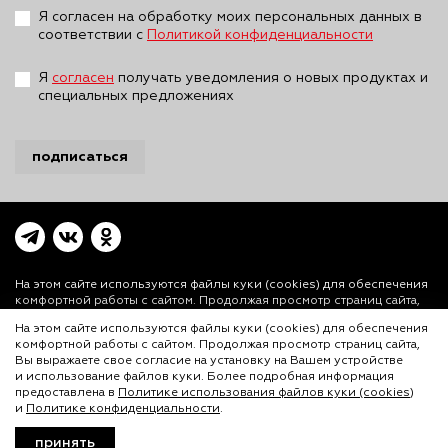
Я согласен на обработку моих персональных данных в
соответствии с
Политикой конфиденциальности
Я
согласен
получать уведомления о новых продуктах и
специальных предложениях
подписаться
На этом сайте используются файлы куки (cookies)
для обеспечения
комфортной работы с сайтом. Продолжая просмотр страниц сайта,
Вы выражаете свое согласие на установку на Вашем устройстве и
На этом сайте используются файлы куки (cookies) для обеспечения
использование файлов куки. Более подробная информация
комфортной работы с сайтом. Продолжая просмотр страниц сайта,
предоставлена в
Политике использования файлов куки (cookies)
и
Вы выражаете свое согласие на установку на Вашем устройстве
Политике конфиденциальности.
и использование файлов куки. Более подробная информация
© ООО «Лигал Академия» 2016-2026.
предоставлена в
Политике использования файлов куки (cookies)
и
Политике конфиденциальности
.
Любое использование объектов сайта допускается
только с согласия ООО «Лигал Академия».
принять