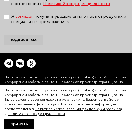
соответствии с
Политикой конфиденциальности
Я
согласен
получать уведомления о новых продуктах и
специальных предложениях
подписаться
На этом сайте используются файлы куки (cookies)
для обеспечения
комфортной работы с сайтом. Продолжая просмотр страниц сайта,
Вы выражаете свое согласие на установку на Вашем устройстве и
На этом сайте используются файлы куки (cookies) для обеспечения
использование файлов куки. Более подробная информация
комфортной работы с сайтом. Продолжая просмотр страниц сайта,
предоставлена в
Политике использования файлов куки (cookies)
и
Вы выражаете свое согласие на установку на Вашем устройстве
Политике конфиденциальности.
и использование файлов куки. Более подробная информация
© ООО «Лигал Академия» 2016-2026.
предоставлена в
Политике использования файлов куки (cookies)
и
Политике конфиденциальности
.
Любое использование объектов сайта допускается
только с согласия ООО «Лигал Академия».
принять