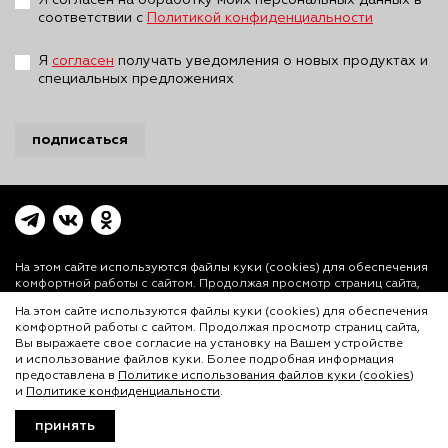
Я согласен на обработку моих персональных данных в
соответствии с
Политикой конфиденциальности
Я
согласен
получать уведомления о новых продуктах и
специальных предложениях
подписаться
На этом сайте используются файлы куки (cookies)
для обеспечения
комфортной работы с сайтом. Продолжая просмотр страниц сайта,
Вы выражаете свое согласие на установку на Вашем устройстве и
На этом сайте используются файлы куки (cookies) для обеспечения
использование файлов куки. Более подробная информация
комфортной работы с сайтом. Продолжая просмотр страниц сайта,
предоставлена в
Политике использования файлов куки (cookies)
и
Вы выражаете свое согласие на установку на Вашем устройстве
Политике конфиденциальности.
и использование файлов куки. Более подробная информация
© ООО «Лигал Академия» 2016-2026.
предоставлена в
Политике использования файлов куки (cookies)
и
Политике конфиденциальности
.
Любое использование объектов сайта допускается
только с согласия ООО «Лигал Академия».
принять